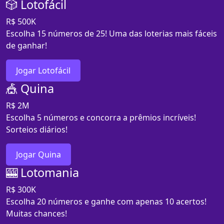
🎲 Lotofácil
R$ 500K
Escolha 15 números de 25! Uma das loterias mais fáceis
de ganhar!
Jogar Lotofácil
🎪 Quina
R$ 2M
Escolha 5 números e concorra a prêmios incríveis!
Sorteios diários!
Jogar Quina
🎰 Lotomania
R$ 300K
Escolha 20 números e ganhe com apenas 10 acertos!
Muitas chances!