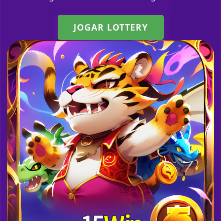
JOGAR LOTTERY