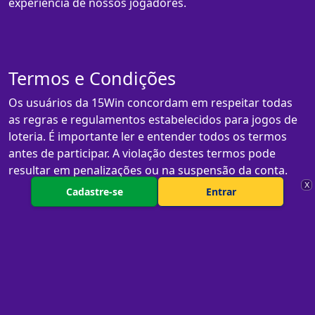
experiência de nossos jogadores.
Termos e Condições
Os usuários da 15Win concordam em respeitar todas
as regras e regulamentos estabelecidos para jogos de
loteria. É importante ler e entender todos os termos
antes de participar. A violação destes termos pode
resultar em penalizações ou na suspensão da conta.
X
Cadastre-se
Entrar