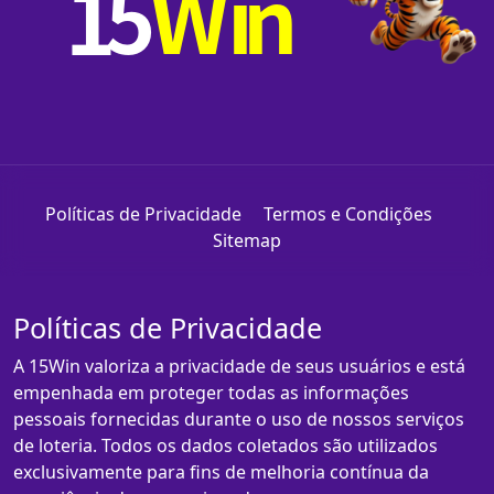
Políticas de Privacidade
Termos e Condições
Sitemap
Políticas de Privacidade
A 15Win valoriza a privacidade de seus usuários e está
empenhada em proteger todas as informações
pessoais fornecidas durante o uso de nossos serviços
de loteria. Todos os dados coletados são utilizados
exclusivamente para fins de melhoria contínua da