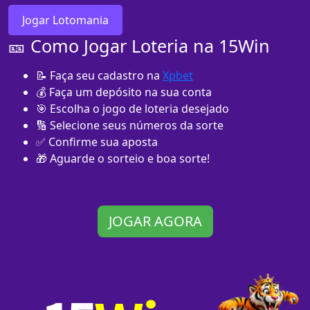
Jogar Lotomania
🎫 Como Jogar Loteria na 15Win
📝 Faça seu cadastro na
Xpbet
💰 Faça um depósito na sua conta
🎯 Escolha o jogo de loteria desejado
🔢 Selecione seus números da sorte
✅ Confirme sua aposta
🎁 Aguarde o sorteio e boa sorte!
JOGAR AGORA