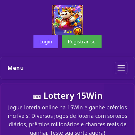
Login
Registrar-se
Menu
🎫 Lottery 15Win
Jogue loteria online na 15Win e ganhe prêmios
incríveis! Diversos jogos de loteria com sorteios
diários, prêmios milionários e chances reais de
ganhar. Teste sua sorte agora!